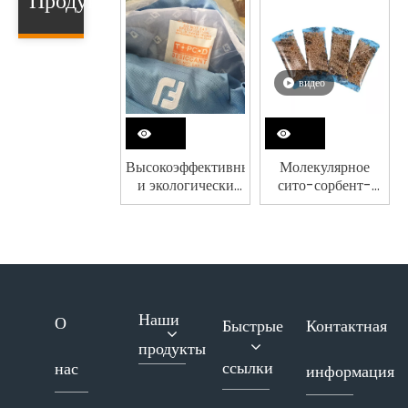
Продукта
видео
Высокоэффективный
Молекулярное
и экологически
сито-сорбент-
чистый осушитель
осушитель для
молекулярного
электронных
сита
деталей
Наши
О
Быстрые
Контактная
продукты
ссылки
нас
информация