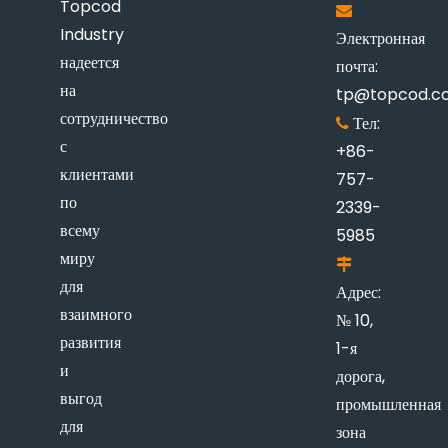
Topcod

Industry
Электронная
надеется
почта:
на
tp@topcod.c
сотрудничество
Тел:

с
+86-
клиентами
757-
по
2339-
всему
5985
миру

для
Адрес:
взаимного
№ 10,
развития
1-я
и
дорога,
выгод
промышленная
для
зона