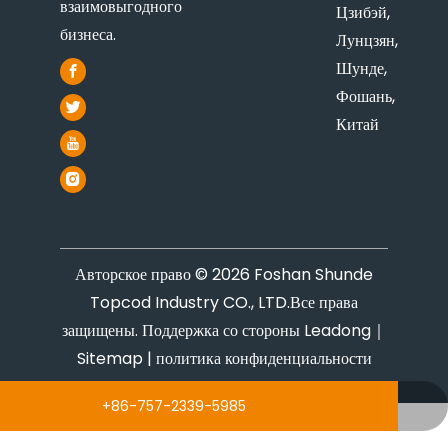
взаимовыгодного
Цзибэй,
бизнеса.
Лунцзян,
Шунде,
Фошань,
Китай
Авторское право ©
2026
Foshan Shunde
Topcod Industry CO., LTD.Все права
защищены. Поддержка со стороны
Leadong
｜
Sitemap
|
политика конфиденциальности
+86-757-2339-5985
tp@topcod.com.cn